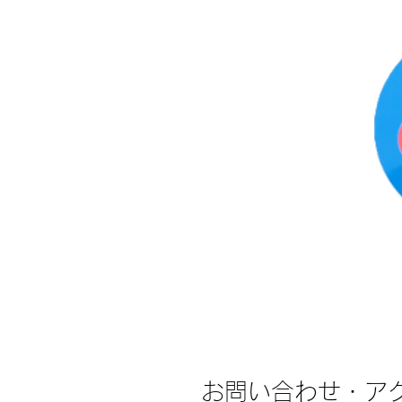
青果卸 青果販
売 八百屋
お問い合わせ・ア